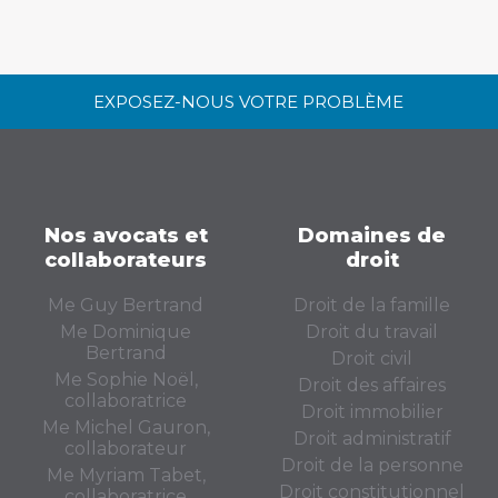
EXPOSEZ-NOUS VOTRE PROBLÈME
Nos avocats et
Domaines de
collaborateurs
droit
Me Guy Bertrand
Droit de la famille
Me Dominique
Droit du travail
Bertrand
Droit civil
Me Sophie Noël,
Droit des affaires
collaboratrice
Droit immobilier
Me Michel Gauron,
Droit administratif
collaborateur
Droit de la personne
Me Myriam Tabet,
Droit constitutionnel
collaboratrice