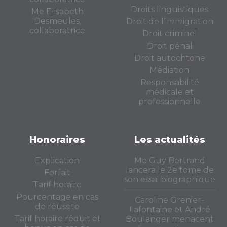
Droits linguistiques
Me Elisabeth
Desmeules,
Droit de l’immigration
collaboratrice
Droit criminel
Droit pénal
Droit autochtone
Médiation
Responsabilité
médicale et
professionnelle
Honoraires
Les actualités
Explication
Me Guy Bertrand
lancera le 2e tome de
Forfait
son essai biographique
Tarif horaire
Pourcentage en cas
Caroline Grenier-
de réussite
Lafontaine et André
Tarif horaire réduit et
Boulanger menacent