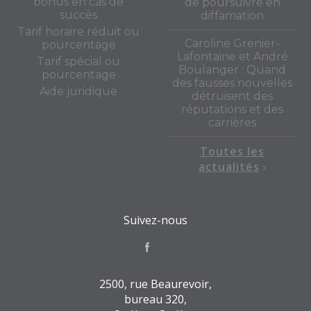
bonus en cas de
de poursuivre en
succès
diffamation
Tarif horaire réduit ou
Caroline Grenier-
pourcentage
Lafontaine et André
Tarif spécial ou
Boulanger : Quand
pourcentage
des fausses nouvelles
Aide juridique
détruisent des
réputations et des
carrières
Toutes les
actualités
Suivez-nous
2500, rue Beaurevoir,
bureau 320,