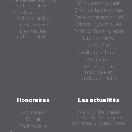
Me Michel Gauron,
Droit administratif
collaborateur
Droit de la personne
Me Myriam Tabet,
Droit constitutionnel
collaboratrice
Droits linguistiques
Me Elisabeth
Desmeules,
Droit de l’immigration
collaboratrice
Droit criminel
Droit pénal
Droit autochtone
Médiation
Responsabilité
médicale et
professionnelle
Honoraires
Les actualités
Explication
Me Guy Bertrand
lancera le 2e tome de
Forfait
son essai biographique
Tarif horaire