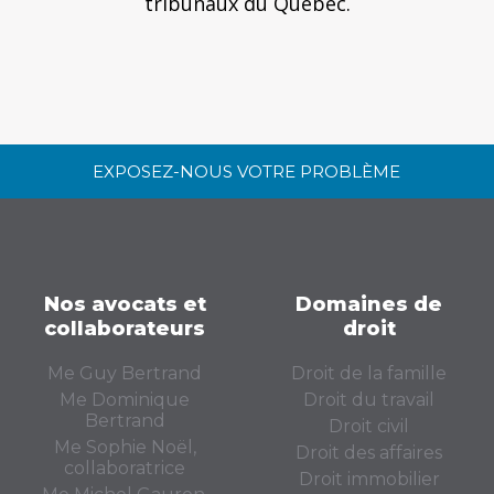
tribunaux du Québec.
EXPOSEZ-NOUS VOTRE PROBLÈME
Nos avocats et
Domaines de
collaborateurs
droit
Me Guy Bertrand
Droit de la famille
Me Dominique
Droit du travail
Bertrand
Droit civil
Me Sophie Noël,
Droit des affaires
collaboratrice
Droit immobilier