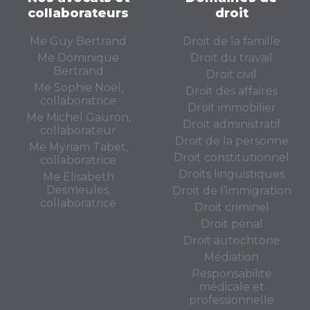
collaborateurs
droit
Me Guy Bertrand
Droit de la famille
Me Dominique
Droit du travail
Bertrand
Droit civil
Me Sophie Noël,
Droit des affaires
collaboratrice
Droit immobilier
Me Michel Gauron,
Droit administratif
collaborateur
Droit de la personne
Me Myriam Tabet,
Droit constitutionnel
collaboratrice
Droits linguistiques
Me Elisabeth
Desmeules,
Droit de l’immigration
collaboratrice
Droit criminel
Droit pénal
Droit autochtone
Médiation
Responsabilité
médicale et
professionnelle