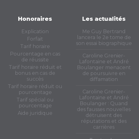
Honoraires
Les actualités
Explication
Me Guy Bertrand
lancera le 2e tome de
Forfait
son essai biographique
Tarif horaire
Pourcentage en cas
Caroline Grenier-
de réussite
Lafontaine et André
Tarif horaire réduit et
Boulanger menacent
bonus en cas de
de poursuivre en
succès
diffamation
Tarif horaire réduit ou
Caroline Grenier-
pourcentage
Lafontaine et André
Tarif spécial ou
Boulanger : Quand
pourcentage
des fausses nouvelles
Aide juridique
détruisent des
réputations et des
carrières