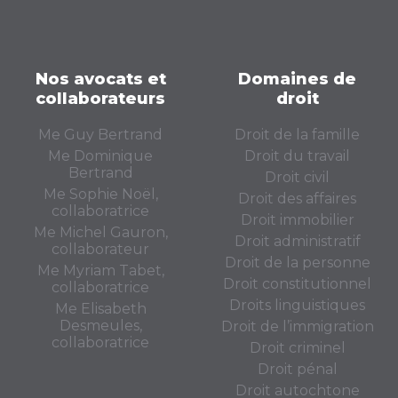
Nos avocats et
Domaines de
collaborateurs
droit
Me Guy Bertrand
Droit de la famille
Me Dominique
Droit du travail
Bertrand
Droit civil
Me Sophie Noël,
Droit des affaires
collaboratrice
Droit immobilier
Me Michel Gauron,
Droit administratif
collaborateur
Droit de la personne
Me Myriam Tabet,
Droit constitutionnel
collaboratrice
Droits linguistiques
Me Elisabeth
Desmeules,
Droit de l’immigration
collaboratrice
Droit criminel
Droit pénal
Droit autochtone