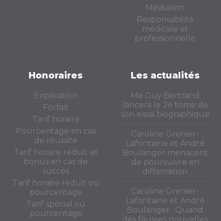
Médiation
Responsabilité
médicale et
professionnelle
Honoraires
Les actualités
Explication
Me Guy Bertrand
lancera le 2e tome de
Forfait
son essai biographique
Tarif horaire
Pourcentage en cas
Caroline Grenier-
de réussite
Lafontaine et André
Tarif horaire réduit et
Boulanger menacent
bonus en cas de
de poursuivre en
succès
diffamation
Tarif horaire réduit ou
Caroline Grenier-
pourcentage
Lafontaine et André
Tarif spécial ou
Boulanger : Quand
pourcentage
des fausses nouvelles