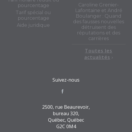
Caroline Grenier-
pourcentage
Lafontaine et André
Tarif spécial ou
Boulanger : Quand
pourcentage
des fausses nouvelles
Aide juridique
détruisent des
réputations et des
carrières
Toutes les
actualités
Suivez-nous
2500, rue Beaurevoir,
bureau 320,
Québec, Québec
G2C 0M4