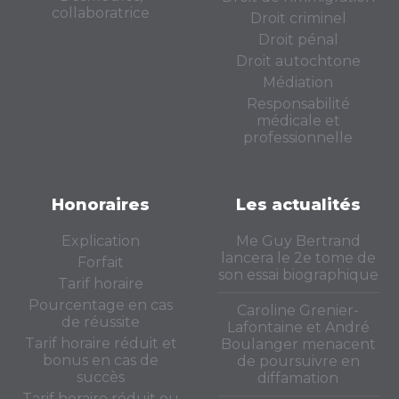
collaboratrice
Droit criminel
Droit pénal
Droit autochtone
Médiation
Responsabilité
médicale et
professionnelle
Honoraires
Les actualités
Explication
Me Guy Bertrand
lancera le 2e tome de
Forfait
son essai biographique
Tarif horaire
Pourcentage en cas
Caroline Grenier-
de réussite
Lafontaine et André
Tarif horaire réduit et
Boulanger menacent
bonus en cas de
de poursuivre en
succès
diffamation
Tarif horaire réduit ou