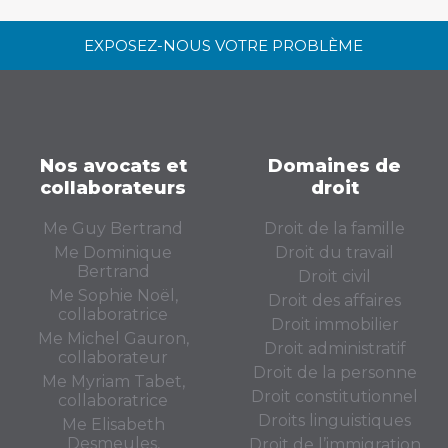
EXPOSEZ-NOUS VOTRE PROBLÈME
Nos avocats et
Domaines de
collaborateurs
droit
Me Guy Bertrand
Droit de la famille
Me Dominique
Droit du travail
Bertrand
Droit civil
Me Sophie Noël,
Droit des affaires
collaboratrice
Droit immobilier
Me Michel Gauron,
Droit administratif
collaborateur
Droit de la personne
Me Myriam Tabet,
Droit constitutionnel
collaboratrice
Droits linguistiques
Me Elisabeth
Desmeules,
Droit de l’immigration